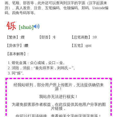
画、笔顺、部首等，此外还可以查询到汉字的字源（汉字起源来
历）、真人发音、注音、五笔编码、仓颉编码、郑码、Unicode编
码、四角号码等等。
铄
[shuò]
【繁体】:鑠
【部首】:钅
【总笔画数】:10
【异体字】:
鑠
【五笔】:qtni
【基本解释】:
熔化金属：众心成城，众口～金。
消毁，消损：“秦先得齐宋，则韩氏～”。
同“烁”。
经我站研判，部分用户所上传图片，无法提供确切来
源！
我站亦无法进行核实！
为避免损害原作者权益，在此仅提供其他用户分享的图
片链接，
你可以打开该链接，查看相关文字的字源字形等！