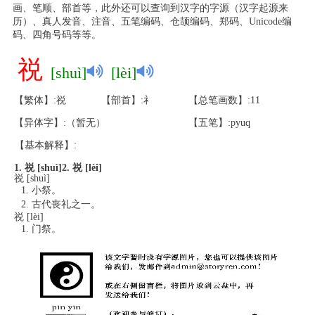
画、笔顺、部首等，此外还可以查询到汉字的字源（汉字起源来
历）、真人发音、注音、五笔编码、仓颉编码、郑码、Unicode编
码、四角号码等等。
祱
[shuì]
[lèi]
【繁体】:祱
【部首】:礻
【总笔画数】:11
【异体字】:（暂无）
【五笔】:pyuq
【基本解释】:
1. 祱 [shuì]
2. 祱 [lèi]
祱 [shuì]
小祭。
古代丧礼之一。
祱 [lèi]
门祭。