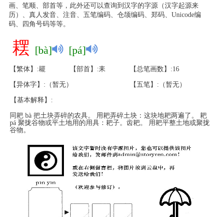
画、笔顺、部首等，此外还可以查询到汉字的字源（汉字起源来
历）、真人发音、注音、五笔编码、仓颉编码、郑码、Unicode编
码、四角号码等等。
䎬
[bà]
[pá]
【繁体】:䎱
【部首】:耒
【总笔画数】:16
【异体字】:（暂无）
【五笔】:（暂无）
【基本解释】:
同耙 bà 把土块弄碎的农具。 用耙弄碎土块：这块地耙两遍了。 耙
pá 聚拢谷物或平土地用的用具：耙子。齿耙。 用耙平整土地或聚拢
谷物。