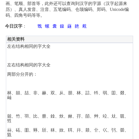
画、笔顺、部首等，此外还可以查询到汉字的字源（汉字起源来
历）、真人发音、注音、五笔编码、仓颉编码、郑码、Unicode编
码、四角号码等等。
今日汉字
：
戬
螺
囊
鎳
蘕
靘
覢
相关资料
左右结构相同的字大全
左右结构相同的字大全
两部分分开的：
林、囍、喆、非、赫、双、从、朋、林、誩、牪、弱、吅、叕、
屾
兢、竹、羽、比、册、鍂、炏、沝、孖、皕、艸、竝、夶、覞、
甡
祘、砳、昍、豩、斦、秝、奻、聑、幷、燚、卝、巜、弜、臦、
兟