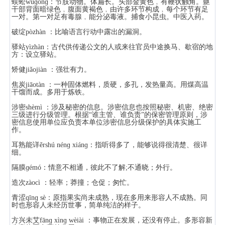
蜈蚣wúɡōnɡ：节肢动物。体扁长。头部金黄色﹐有鞭状触角。躯
干部背面暗绿色﹐腹面黄褐色﹐由许多环节构成﹐每个环节有足
一对。第一对足有毒腺﹐能分泌毒液。捕食小昆虫。中医入药。
破绽pòzhàn ：比喻语言行动中露出的漏洞。
驿站yìzhàn：古代供传递公文的人或来往官员中途换马、歇宿的地
方：设立驿站。
矫健jiǎojiàn ：强壮有力。
焦炭jiāotàn ：一种固体燃料，质硬，多孔，发热量高。用煤高温
干馏而成。多用于炼铁。
涉密shèmì ：涉及秘密的信息。涉密信息也按照秘密、机密、绝密
三级进行分级管理。根据“谁主管、谁负责”的保密管理原则，涉
密信息使用单位应负责本单位涉密信息分级保护的具体实施工
作。
耳熟能详ěrshú nénɡ xiánɡ：指听得多了，能够说得很清楚、很详
细。
隔膜ɡémó：情意不相通，彼此不了解;不通晓；外行。
造次zàocì ：轻率；莽撞；仓促；匆忙。
青涩qīnɡ sè：原指果实尚未成熟，现在多用来形容人不成熟。同
时也形容人未经历世事，简单纯洁的样子。
方兴未艾fānɡ xìnɡ wèiài ：事物正在发展，还没有停止。多形容新