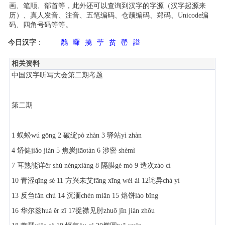
画、笔顺、部首等，此外还可以查询到汉字的字源（汉字起源来
历）、真人发音、注音、五笔编码、仓颉编码、郑码、Unicode编
码、四角号码等等。
今日汉字
：
鷮
曪
撓
苧
贫
罄
謚
相关资料
中国汉字听写大会第二期考题
第二期
1 蜈蚣wú gōng 2 破绽pò zhàn 3 驿站yì zhàn
4 矫健jiǎo jiàn 5 焦炭jiāotàn 6 涉密 shèmì
7 耳熟能详ěr shú néngxiáng 8 隔膜gé mó 9 造次zào cì
10 青涩qīng sè 11 方兴未艾fāng xīng wèi ài 12诧异chà yì
13 反刍fǎn chú 14 沉湎chén miǎn 15 烙饼lào bǐng
16 华尔兹huá ěr zī 17捉襟见肘zhuō jīn jiàn zhǒu