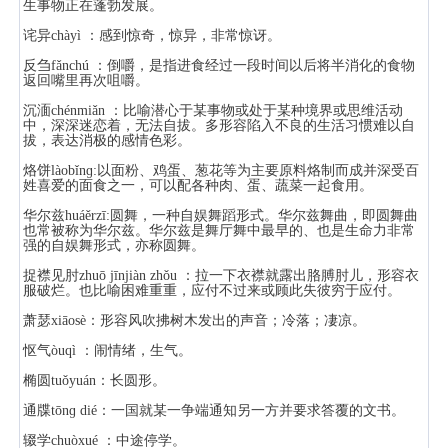
生事物正在蓬勃发展。
诧异chàyì ：感到惊奇，惊异，非常惊讶。
反刍fǎnchú ：倒嚼，是指进食经过一段时间以后将半消化的食物
返回嘴里再次咀嚼。
沉湎chénmiǎn ：比喻潜心于某事物或处于某种境界或思维活动
中，深深迷恋着，无法自拔。多形容陷入不良的生活习惯难以自
拔，表达消极的感情色彩。
烙饼làobǐnɡ:以面粉、鸡蛋、葱花等为主要原料烙制而成并深受百
姓喜爱的面食之一，可以配各种肉、蛋、蔬菜一起食用。
华尔兹huáěrzī:圆舞，一种自娱舞蹈形式。华尔兹舞曲，即圆舞曲
也常被称为华尔兹。华尔兹是舞厅舞中最早的、也是生命力非常
强的自娱舞形式，亦称圆舞。
捉襟见肘zhuō jīnjiàn zhǒu ：拉一下衣襟就露出胳膊肘儿，形容衣
服破烂。也比喻困难重重，应付不过来或顾此失彼穷于应付。
萧瑟xiāosè：形容风吹拂树木发出的声音；冷落；凄凉。
怄气òuqì ：闹情绪，生气。
椭圆tuǒyuán：长圆形。
通牒tōnɡ dié：一国就某一争端通知另一方并要求答覆的文书。
辍学chuòxué ：中途停学。