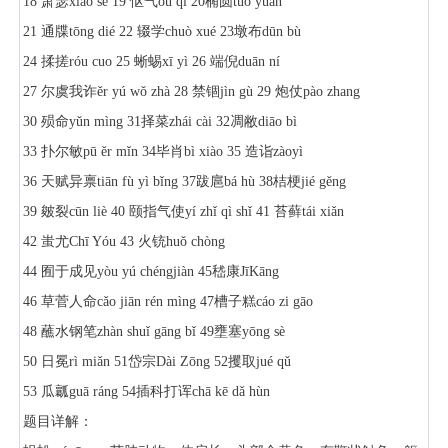
18 萧瑟xiāo sè 19 怄气òu qì 20椭圆tuǒ yuán
21 通牒tōng dié 22 辍学chuò xué 23墩布dūn bù
24 揉搓róu cuo 25 蜥蜴xī yì 26 端倪duān ní
27 尔虞我诈ěr yú wǒ zhà 28 禁锢jìn gù 29 炮仗pào zhang
30 殒命yǔn mìng 31择菜zhái cài 32凋敝diāo bì
33 扑尔敏pū ěr mǐn 34毕肖bì xiào 35 造诣zàoyì
36 天赋异禀tiān fù yì bǐng 37跋扈bá hù 38桔梗jié gěng
39 皴裂cūn liè 40 颐指气使yí zhǐ qì shǐ 41 苔藓tái xiǎn
42 蚩尤Chī Yóu 43 火铳huǒ chòng
44 囿于成见yòu yú chéngjiàn 45嵇康JīKāng
46 草菅人命cǎo jiān rén mìng 47槽子糕cáo zi gāo
48 蘸水钢笔zhàn shuǐ gāng bǐ 49壅塞yōng sè
50 日冕rì miǎn 51岱宗Dài Zōng 52攫取jué qǔ
53 瓜瓤guā ráng 54插科打诨chā kē dǎ hùn
题目详解：