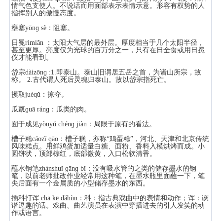
情气色支使人。不说话而用面部表示表情示意。形容有权势的人
指挥别人的傲慢态度。
壅塞yōnɡ sè：阻塞。
日冕rìmiǎn ：太阳大气层的最外层。厚度相当于几个太阳半径，
甚至更厚。亮度仅为光球的百万分之一，只有在日全食或用日冕
仪才能看到。
岱宗dàizōnɡ :1.即泰山。泰山旧谓居五岳之首，为诸山所宗，故
称。 2.古代谓人死后灵魂归泰山。故以岱宗指死亡。
攫取juéqǔ：掠夺。
瓜瓤ɡuā ránɡ：瓜类的肉。
囿于成见yòuyú chénɡ jiàn：局限于原有的看法。
槽子糕cáozǐ ɡāo：槽子糕，亦称“鸡蛋糕”，河北、天津和北京传统
风味糕点。用鲜鸡蛋加适量白糖、面粉、香料入模烘烤而成。小
圆饼状，顶部棕红，底部微黄，入口松软清香。
蘸水钢笔zhànshuǐ ɡānɡ bǐ：没有吸水管的之类的储存墨水的钢
笔，以前老师批改作业经常用这种笔，在墨水瓶里面蘸一下，笔
尖后面有一个金属质的小型储存墨水的东西。
插科打诨 chā kē dǎhùn：科：指古典戏曲中的表情和动作；诨：诙
谐逗趣的话。戏曲、曲艺演员在表演中穿插进去的引人发笑的动
作或语言。