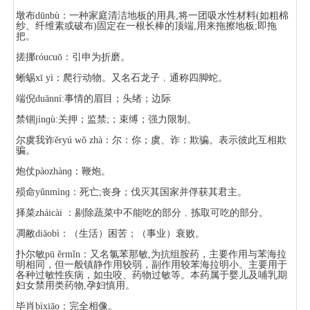
墩布dūnbù：一种家庭清洁地板的用具,将一团吸水性材料(如粗棉
纱、纤维素或破布)固定在一根长棒的顶端,用来拖擦地板;即拖
把。
搓挪róucuō：引申为折磨。
蜥蜴xī yì：爬行动物。又名石龙子﹐通称四脚蛇。
端倪duānní:事情的眉目；头绪；边际
禁锢jìnɡù:关押；监禁;；束缚；强力限制。
尔虞我诈ěryú wǒ zhà：尔：你；虞、诈：欺骗。表示彼此互相欺
骗。
炮仗pàozhànɡ：鞭炮。
殒命yǔnmìnɡ：死亡;丧身；伐灭其国家并俘获其君主。
择菜zháicài ：剔除蔬菜中不能吃的部分﹐拣取可吃的部分。
凋敝diāobì：（生活）困苦；（事业）衰败。
扑尔敏pū ěrmǐn：又名氯苯那敏,为抗组胺药，主要作用与苯海拉
明相同，但一般镇静作用较弱，副作用较苯海拉明小。主要用于
各种过敏性疾病，如虫咬、药物过敏等。本药属于婴儿及哺乳期
妇女禁用类药物,孕妇慎用。
毕肖bìxiāo：完全相像。