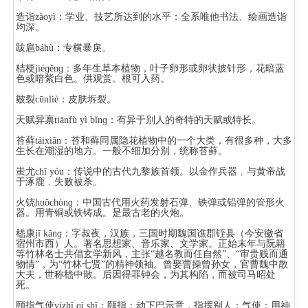
造诣zàoyì：学业、技艺所达到的水平：全系唯他书法、绘画造诣
均深。
跋扈báhù：专横暴戾。
桔梗jiéɡěnɡ：多年生草本植物，叶子卵形或卵状披针形，花暗蓝
色或暗紫白色。供观赏。根可入药。
皴裂cūnliè：皮肤坼裂。
天赋异禀tiānfù yì bǐnɡ：有异于别人的奇特的天赋或特长。
苔藓táixiǎn：苔和藓同属隐花植物中的一个大类，有很多种，大多
生长在潮湿的地方。一般不细加分别，统称苔藓。
蚩尤chī yóu：传说中的古代九黎族首领。以金作兵器﹐与黄帝战
于涿鹿﹐失败被杀。
火铳huǒchònɡ：中国古代用火药发射石弹、铁弹或铅弹的管形火
器。用青铜或铁铸成。是最古老的火炮。
嵇康jī kānɡ：字叔夜，汉族，三国时期魏国谯郡铚县（今安徽省
宿州市西）人。著名思想家、音乐家、文学家。正始末年与阮籍
等竹林名士共倡玄学新风，主张“越名教而任自然”、“审贵贱而通
物情”，为“竹林七贤”的精神领袖。曾娶曹操曾孙女，官曹魏中散
大夫，世称嵇中散。后因得罪钟会，为其构陷，而被司马昭处
死。
颐指气使yízhǐ qì shǐ：颐指：动下巴示意，指挥别人；气使：用神