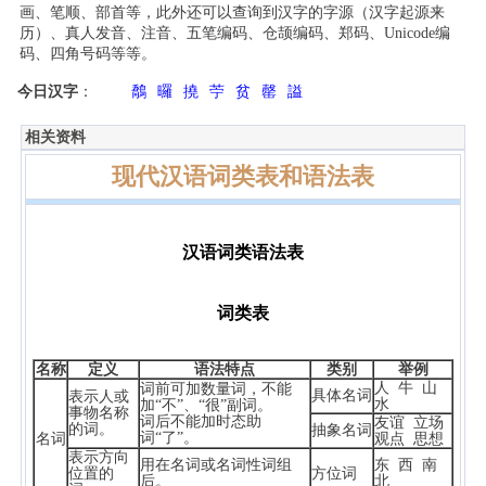
画、笔顺、部首等，此外还可以查询到汉字的字源（汉字起源来
历）、真人发音、注音、五笔编码、仓颉编码、郑码、Unicode编
码、四角号码等等。
今日汉字
：
鷮
曪
撓
苧
贫
罄
謚
相关资料
现代汉语词类表和语法表
汉语词类语法表
词类表
名称
定义
语法特点
类别
举例
人 牛 山
词前可加数量词，不能
具体名词
表示人或
水
加“不”、“很”副词。
事物名称
词后不能加时态助
友谊 立场
的词。
抽象名词
词“了”。
名词
观点 思想
表示方向
用在名词或名词性词组
东 西 南
位置的
方位词
后。
北