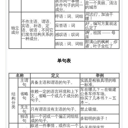
表示同一事物，
是一个美丽、清洁
并作句子的同一
的城市
成分。
同志们
，加油干
呼语：词、词组
哪！
不作主语、谓语、
好，
编写方案就这
应答语：词
宾语、补语、定
么定了
独立
语、状语，不同它
成分
啊
，祖国 —— 母
们发生结构关系的
感叹语：叹词
亲
一种成分。
那满山的枫树，
你
插说：词、词组
看
，叶子全红了
单句表
名称
定义
举例
主谓
实践是检验真理的唯
具备主语和谓语的句子。
句
一标准。
车在哪儿？～在银建
依赖一定的语言环境和上下
省略
公务车停车场。
结
文，省略一个或几个成分的
句
你买了几本书？～五
构
句子。
本～。
分
类
无主
只有谓语没有主语的句子。
禁止吸烟。
句
独语
由一个词或一个偏正词组组
多聪明的孩子！
句
成的句子。
叙述一件事情，或作出一个
今天是国庆节。