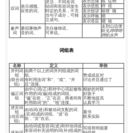
表示悲痛
唉 哎哟
灵活，不同名词、
表示愤怒
哼 呸
表示感慨、
动词和形容词发生
叹词
应答的词。
特定的关系，不充
表示惊讶
唉呀 咦
当句子成分，可独
表示呼唤
喂
立成句。
表示答应
嗯 唉
走到山边便
象声
摹拟事物声
充任修饰语。
听见
哗哗哗
词
音的词。
可单说。
哗
的水声
词组表
名称
定义
举例
并列词
由两个以上的词并列组成的词
组
组。
赞成或反对
(联合词
有时用连词“和”、“或”、“并
讨论并且通过了
组)
且”连接。
由中心词(正)和对中心词起修饰
精妙的对联
偏正词
作用的词(偏)组成的词组。
好孩子
组
“偏”在前，“正”在后，两者间有
不断地提高
时用助词“的”、“地”连接。
认真学习
述宾词
由动词(述)和被动词支配的词
组
看书
(宾)组成的词组。“述”在
(动宾词
联系实际
前，“宾”在后。
组)
由动词或形容词(述)和对动词或
写得简明扼要
形容词补充说明的词(补)组成的
述补词
好得很