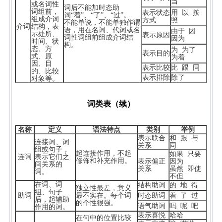
当
或名词性
词后不能加时态助
词组前，
表示状态
用 以 按
词“着”、“了”、“过”。
组成介词
方式
照
不能单说，不能单独作谓
介词
结构，表
语，用在名词、代词或名
由于 因
示处所、
表示原因
词性词组前组成介词结
因为
时间、状
构。
态、方
为 为了
表示目的
式、原
为着
因、目
表示比较
比 跟 同
的、比较
表示排除
除了
对象等。
词类表（续）
名称
定义
语法特点
类别
举例
表示联合
和 跟 与
连接词、词
关系
同
组或句子，
起连接作用，不起
如果 只要
连词
表示它们之
修饰和补充作用。
表示偏正
因为
间关系的
关系
虽然 即使
词。
不但
在词、词
结构助词
的 地 得
独立性最差，意义
组、句子
助词
最不实在。每个词
时态助词
着 了 过
后，起辅助
的个性很强。
语气助词
吗 呢 吧
作用的词。
表示喜悦
哈哈
在句中的位置比较