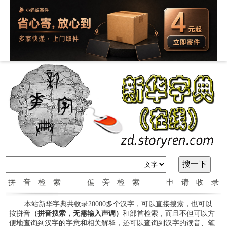
拼音检索
偏旁检索
申请收录
本站新华字典共收录20000多个汉字，可以直接搜索，也可以
按拼音
（拼音搜索，无需输入声调）
和部首检索，而且不但可以方
便地查询到汉字的字意和相关解释，还可以查询到汉字的读音、笔