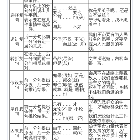
或事件。
两个以上的分
是 …… 还是
句分别说出几
你是卖茧子呢，
还是
要么 …… 要么
选择复
件事情。
自有做丝？
宁可 …… 也(决)
句
表示要在这几
宁可
站着死，
决不
跪
不
件事情中选择
着生！
与其 …… 不如
一件。
我们
不但
要有为人民
后一分句比前
递进复
不但(不仅 不光)
服务的愿望，
还
要掌
一分句有进一
句
…… 而且(还 并)
握为人民服务的本
层的意思。
领。
在语义上，后
转折复
一分句同前一
虽然(尽管) ……
文章
虽然
短，内容
却
句
分句相反或相
但是(却)
很丰富。
对。
如果
不在战略上藐视
如果(假如 要是)
敌人，我们
就
要犯机
前一分句提出
…… 那么(就)
假设复
会主义的错误。
假设，后一分
即使(即便 纵然
句
纵
有千难万险，
也
挡
句推论结果。
就算 就是 哪怕)
不住我们前进的步
…… 也
伐。
只有
先做群众的学
只有 …… 才
前一分句提出
生，
才能
做群众的先
条件复
无论(不管 不论
条件，后一分
生。
句
任凭)
句推论结果。
我们
无论
做什么工作
…… 也(都、还)
都
要依靠群众。
由于
革命力量代表历
前一分句提出
由于 …… 因此
因果复
史发展的方向，
因
原因，后一分
既然 …… 就(可
句
此
，它在本质上是不
句说明结果。
见)