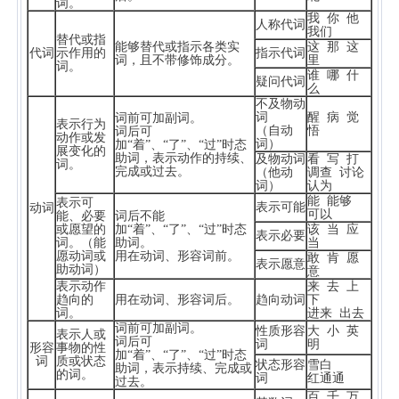
词。
我 你 他
人称代词
我们
替代或指
能够替代或指示各类实
这 那 这
代词
示作用的
指示代词
词，且不带修饰成分。
里
词。
谁 哪 什
疑问代词
么
不及物动
词
醒 病 觉
词前可加副词。
表示行为
（自动
悟
词后可
动作或发
词）
加“着”、“了”、“过”时态
展变化的
助词，表示动作的持续、
及物动词
看 写 打
词。
完成或过去。
（他动
调查 讨论
词）
认为
能 能够
表示可
表示可能
动词
可以
能、必要
词后不能
或愿望的
加“着”、“了”、“过”时态
该 当 应
表示必要
词。（能
助词。
当
愿动词或
用在动词、形容词前。
敢 肯 愿
表示愿意
助动词）
意
表示动作
来 去 上
趋向的
用在动词、形容词后。
趋向动词
下
词。
进来 出去
词前可加副词。
性质形容
大 小 英
表示人或
词后可
词
明
形容
事物的性
加“着”、“了”、“过”时态
词
质或状态
状态形容
雪白
助词，表示持续、完成或
的词。
词
红通通
过去。
百 千 万