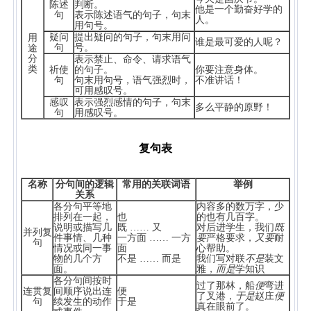
陈述
判断。
他是一个勤奋好学的
句
表示陈述语气的句子，句末
人。
用句号。
疑问
提出疑问的句子，句末用问
用
谁是最可爱的人呢？
句
号。
途
分
表示禁止、命令、请求语气
类
祈使
的句子。
你要注意身体。
句
句末用句号，语气强烈时，
不准讲话！
可用感叹号。
感叹
表示强烈感情的句子，句末
多么平静的原野！
句
用感叹号。
复句表
名称
分句间的逻辑
常用的关联词语
举例
关系
各分句平等地
内容多的数万字，少
排列在一起，
也
的也有几百字。
说明或描写几
既 …… 又
对后进学生，我们
既
并列复
件事情、几种
一方面 …… 一方
要
严格要求，
又要
耐
句
情况或同一事
面
心帮助。
物的几个方
不是 …… 而是
我们写对联
不是
装文
面。
雅，
而是
学知识
各分句间按时
过了那林，船
便
弯进
连贯复
间顺序说出连
便
了叉港，
于是
赵庄
便
句
续发生的动作
于是
真在眼前了。