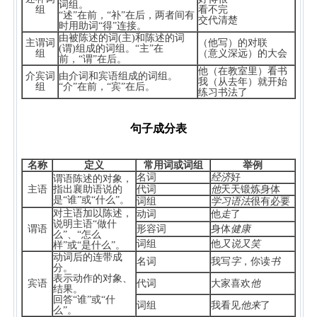
词组。
组
看不完
“述”在前，“补”在后，两者间有
交代清楚
时用助词“得”连接。
由被陈述的词(主)和陈述的词
主谓词
（他写）的对联
(谓)组成的词组。“主”在
组
（意义深远）的大会
前，“谓”在后。
他（在教室里）看书
介宾词
由介词和宾语组成的词组。
我（从去年）就开始
组
“介”在前，“宾”在后。
练习书法了
句子成分表
名称
定义
常用词或词组
举例
名词
经济
好
谓语陈述的对象，
主语
指出襄助语说的
代词
他
天天锻炼身体
是“谁”或“什么”。
词组
学习语法
很有必要
对主语加以陈述，
动词
他
走
了
说明主语“做什
谓语
形容词
身体
健康
么”、“怎么
词组
他
又说又笑
样”或“是什么”。
动词后的连带成
名词
我写
字
，你读
书
分。
表示动作的对象、
宾语
代词
大家喜欢
他
结果。
回答“谁”或“什
词组
我看见
他来
了
么”。