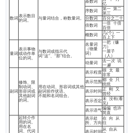
基数词
亿
第一 第二
序数词
第三
表示数目
数词
与量词结合，称数量词。
分数词
百分之二十
的词。
一倍 十倍
倍数词
百倍
几(个) 一
概数词
百上下
一把（镰
名量词
刀）
（物量
表示事物
一屋子
与数词或指示代
词）
量词
或动作单
（人）
词“这”、“那”结合。
位的词。
去一
次
说
动量词
一
遍
很 太 最
表示程度
非常
都 全 只
表示范围
修饰、限
统统
制动词、
用在动词、形容词或其他
正 刚 又
副词
形容词或
副词前作状语。
表示时间
曾经
其他副词
不能和名词组合。
未 没有(看
的词。
表示否定
见)
偏偏 也许
表示语气
简直
起转介作
表示处
在 向 从
用的词。
所、方向
往
用在名
从 自从
词、代词
表示时间