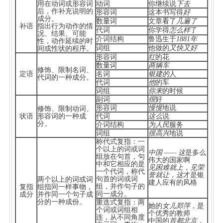
用在动词或形容词
动词
你继续说
下去
后，作补充说明的
形容词
这本书写得
好
成分。
数量词
文章看了
几遍了
补语
指出行为动作的情
代词
你学得
怎么样
了
况、结果、可能
介词结构
鲁迅生于
1881
年
性，动作延续的时
词组
他做的
又快又好
间或性状的程序。
形容词
红
的花
数量词
两辆车
修饰、限制名词、
定语
名词
银建的
人
代词的一种成分。
代词
他
的车
词组
你来
的时候
副词
很
好
形容词
慢慢
地说
修饰、限制动词、
状语
形容词的一种成
代词
这么
说
分。
介词结构
为人民
服务
词组
很高兴
地说
称代式复指：一
个以上的词或词
中国 —— 这
是多么
组放在句首，句
伟大的国家啊
中和它相应的是
见困难就上，见荣
一个代词，称代
誉就让，这
才是银
句首的词或词
两个以上的词或词
建人应有的风格
组，并作句子的
复指
组指同一样事物，
同一成分。
成分
并作同一个句子成
分的一种成份。
重迭式复指：两
她的
女儿郑萍
，是
个词或词组相
个优秀的教师
连，从不同角度
中国的
首都北京，