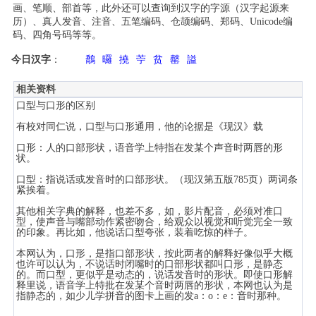
画、笔顺、部首等，此外还可以查询到汉字的字源（汉字起源来
历）、真人发音、注音、五笔编码、仓颉编码、郑码、Unicode编
码、四角号码等等。
今日汉字
：
鷮
曪
撓
苧
贫
罄
謚
相关资料
口型与口形的区别
有校对同仁说，口型与口形通用，他的论据是《现汉》载
口形：人的口部形状，语音学上特指在发某个声音时两唇的形
状。
口型：指说话或发音时的口部形状。（现汉第五版785页）两词条
紧挨着。
其他相关字典的解释，也差不多，如，影片配音，必须对准口
型，使声音与嘴部动作紧密吻合，给观众以视觉和听觉完全一致
的印象。再比如，他说话口型夸张，装着吃惊的样子。
本网认为，口形，是指口部形状，按此两者的解释好像似乎大概
也许可以认为，不说话时闭嘴时的口部形状都叫口形，是静态
的。而口型，更似乎是动态的，说话发音时的形状。即使口形解
释里说，语音学上特批在发某个音时两唇的形状，本网也认为是
指静态的，如少儿学拼音的图卡上画的发a：o：e：音时那种。