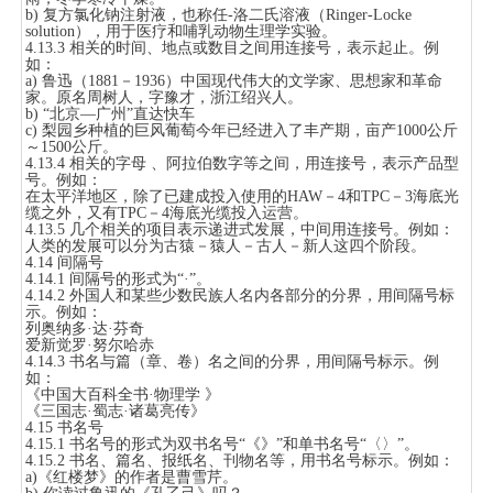
b) 复方氯化钠注射液，也称任-洛二氏溶液（Ringer-Locke
solution），用于医疗和哺乳动物生理学实验。
4.13.3 相关的时间、地点或数目之间用连接号，表示起止。例
如：
a) 鲁迅（1881－1936）中国现代伟大的文学家、思想家和革命
家。原名周树人，字豫才，浙江绍兴人。
b) “北京—广州”直达快车
c) 梨园乡种植的巨风葡萄今年已经进入了丰产期，亩产1000公斤
～1500公斤。
4.13.4 相关的字母 、阿拉伯数字等之间，用连接号，表示产品型
号。例如：
在太平洋地区，除了已建成投入使用的HAW－4和TPC－3海底光
缆之外，又有TPC－4海底光缆投入运营。
4.13.5 几个相关的项目表示递进式发展，中间用连接号。例如：
人类的发展可以分为古猿－猿人－古人－新人这四个阶段。
4.14 间隔号
4.14.1 间隔号的形式为“·”。
4.14.2 外国人和某些少数民族人名内各部分的分界，用间隔号标
示。例如：
列奥纳多·达·芬奇
爱新觉罗·努尔哈赤
4.14.3 书名与篇（章、卷）名之间的分界，用间隔号标示。例
如：
《中国大百科全书·物理学 》
《三国志·蜀志·诸葛亮传》
4.15 书名号
4.15.1 书名号的形式为双书名号“《》”和单书名号“〈〉”。
4.15.2 书名、篇名、报纸名、刊物名等，用书名号标示。例如：
a)《红楼梦》的作者是曹雪芹。