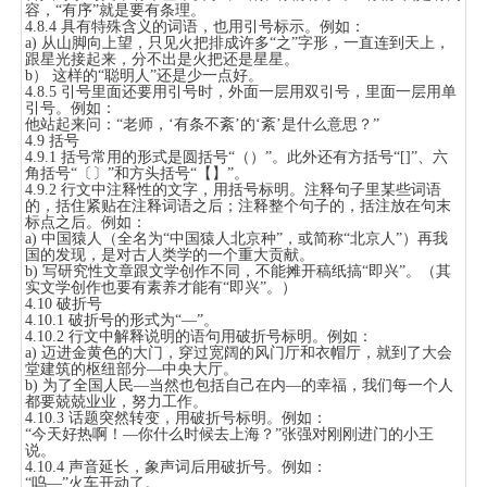
容，“有序”就是要有条理。
4.8.4 具有特殊含义的词语，也用引号标示。例如：
a) 从山脚向上望，只见火把排成许多“之”字形，一直连到天上，
跟星光接起来，分不出是火把还是星星。
b） 这样的“聪明人”还是少一点好。
4.8.5 引号里面还要用引号时，外面一层用双引号，里面一层用单
引号。例如：
他站起来问：“老师，‘有条不紊’的‘紊’是什么意思？”
4.9 括号
4.9.1 括号常用的形式是圆括号“（）”。此外还有方括号“[]”、六
角括号“〔〕”和方头括号“【】”。
4.9.2 行文中注释性的文字，用括号标明。注释句子里某些词语
的，括住紧贴在注释词语之后；注释整个句子的，括注放在句末
标点之后。例如：
a) 中国猿人（全名为“中国猿人北京种”，或简称“北京人”）再我
国的发现，是对古人类学的一个重大贡献。
b) 写研究性文章跟文学创作不同，不能摊开稿纸搞“即兴”。（其
实文学创作也要有素养才能有“即兴”。）
4.10 破折号
4.10.1 破折号的形式为“—”。
4.10.2 行文中解释说明的语句用破折号标明。例如：
a) 迈进金黄色的大门，穿过宽阔的风门厅和衣帽厅，就到了大会
堂建筑的枢纽部分—中央大厅。
b) 为了全国人民—当然也包括自己在内—的幸福，我们每一个人
都要兢兢业业，努力工作。
4.10.3 话题突然转变，用破折号标明。例如：
“今天好热啊！—你什么时候去上海？”张强对刚刚进门的小王
说。
4.10.4 声音延长，象声词后用破折号。例如：
“呜—”火车开动了。