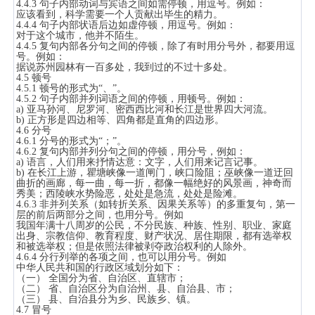
4.4.3 句子内部动词与宾语之间如需停顿，用逗号。例如：
应该看到，科学需要一个人贡献出毕生的精力。
4.4.4 句子内部状语后边如虚停顿，用逗号。例如：
对于这个城市，他并不陌生。
4.4.5 复句内部各分句之间的停顿，除了有时用分号外，都要用逗
号。例如：
据说苏州园林有一百多处，我到过的不过十多处。
4.5 顿号
4.5.1 顿号的形式为“、”。
4.5.2 句子内部并列词语之间的停顿，用顿号。例如：
a) 亚马孙河、尼罗河、密西西比河和长江是世界四大河流。
b) 正方形是四边相等、四角都是直角的四边形。
4.6 分号
4.6.1 分号的形式为“；”。
4.6.2 复句内部并列分句之间的停顿，用分号，例如：
a) 语言，人们用来抒情达意：文字，人们用来记言记事。
b) 在长江上游，瞿塘峡像一道闸门，峡口险阻；巫峡像一道迂回
曲折的画廊，每一曲，每一折，都像一幅绝好的风景画，神奇而
秀美；西陵峡水势险恶，处处是急流，处处是险滩。
4.6.3 非并列关系（如转折关系、因果关系等）的多重复句，第一
层的前后两部分之间，也用分号。例如
我国年满十八周岁的公民，不分民族、种族、性别、职业、家庭
出身、宗教信仰、教育程度、财产状况、居住期限，都有选举权
和被选举权；但是依照法律被剥夺政治权利的人除外。
4.6.4 分行列举的各项之间，也可以用分号。例如
中华人民共和国的行政区域划分如下：
（一） 全国分为省、自治区、直辖市；
（二） 省、自治区分为自治州、县、自治县、市；
（三） 县、自治县分为乡、民族乡、镇。
4.7 冒号