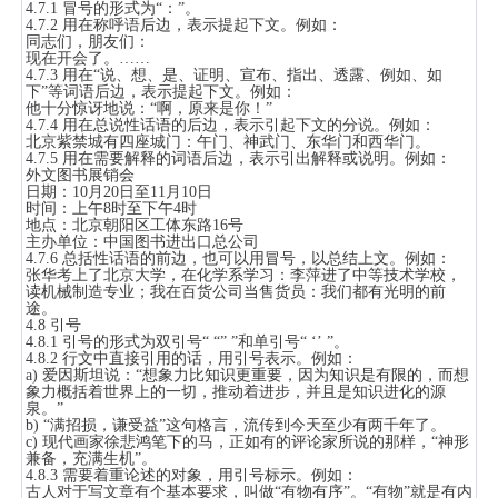
4.7.1 冒号的形式为“：”。
4.7.2 用在称呼语后边，表示提起下文。例如：
同志们，朋友们：
现在开会了。……
4.7.3 用在“说、想、是、证明、宣布、指出、透露、例如、如
下”等词语后边，表示提起下文。例如：
他十分惊讶地说：“啊，原来是你！”
4.7.4 用在总说性话语的后边，表示引起下文的分说。例如：
北京紫禁城有四座城门：午门、神武门、东华门和西华门。
4.7.5 用在需要解释的词语后边，表示引出解释或说明。例如：
外文图书展销会
日期：10月20日至11月10日
时间：上午8时至下午4时
地点：北京朝阳区工体东路16号
主办单位：中国图书进出口总公司
4.7.6 总括性话语的前边，也可以用冒号，以总结上文。例如：
张华考上了北京大学，在化学系学习：李萍进了中等技术学校，
读机械制造专业；我在百货公司当售货员：我们都有光明的前
途。
4.8 引号
4.8.1 引号的形式为双引号“ “” ”和单引号“ ‘’ ”。
4.8.2 行文中直接引用的话，用引号表示。例如：
a) 爱因斯坦说：“想象力比知识更重要，因为知识是有限的，而想
象力概括着世界上的一切，推动着进步，并且是知识进化的源
泉。”
b) “满招损，谦受益”这句格言，流传到今天至少有两千年了。
c) 现代画家徐悲鸿笔下的马，正如有的评论家所说的那样，“神形
兼备，充满生机”。
4.8.3 需要着重论述的对象，用引号标示。例如：
古人对于写文章有个基本要求，叫做“有物有序”。“有物”就是有内