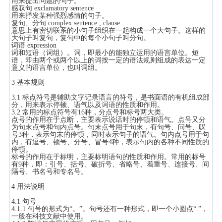
用来提出问题的句子。
感叹句 exclamatory sentence
用来抒发某种强烈感情的句子。
复句、分句 complex sentence , clause
意思上有密切联系的小句子组织在一起构成一个大句子。这样的
大句子叫复句，复句中的每个小句子叫分句。
词语 expression
词和短语（词组）。词，即最小的能独立运用的语言单位。短
语，即由两个或两个以上的词按一定的语法规则组成的表达一定
意义的语言单位，也叫词组。
3 基本规则
3.1 标点符号是辅助文字记录语言的符号，是书面语的有机组成部
分，用来表示停顿、语气以及词语的性质和作用。
3.2 常用的标点符号有16种，分点号和标号两大类。
点号的作用在于点断，主要表示说话时的停顿和语气。点号又分
为句末点号和句内点号。句末点号用于句末，有句号、问号、叹
号3种，表示句末的停顿，同时表示句子的语气。句内点号用于句
内，有逗号、顿号、分号、冒号4种，表示句内的各种不同性质的
停顿。
标号的作用在于标明，主要标明语句的性质和作用。常用的标号
有9种，即：引号、括号、破折号、省略号、着重号、连接号、间
隔号、书名号和专名号。
4 用法说明
4.1 句号
4.1.1 句号的形式为“。”。句号还有一种形式，即一个小圆点“.”，
一般在科技文献中使用。