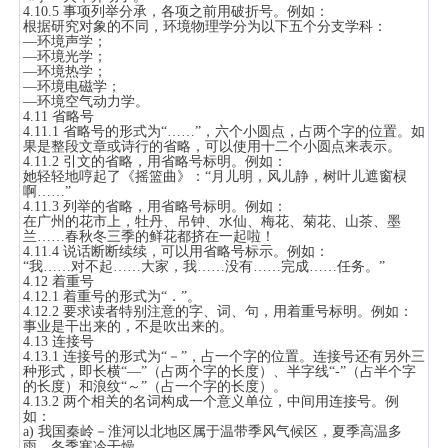
4.10.5 事项列举分承，各项之前用破折号。例如：
根据研究对象的不同，环境物理学分为以下五个分支学科：
—环境声学；
—环境光学；
—环境热学；
—环境电磁学；
—环境空气动力学。
4.11 省略号
4.11.1 省略号的形式为“……”，六个小圆点，占两个字的位置。如
果是整段文章或诗行的省略，可以使用十二个小圆点来表示。
4.11.2 引文的省略，用省略号标明。例如：
她轻轻地哼起了《摇篮曲》：“月儿明，风儿静，树叶儿遮窗棂
啊……”
4.11.3 列举的省略，用省略号标明。例如：
在广州的花市上，牡丹、吊钟、水仙、梅花、菊花、山茶、墨
兰……春秋冬三季的鲜花都挤在一起啦！
4.11.4 说话断断续续，可以用省略号标示。例如：
“我……对不起……大家，我……没有……完成……任务。”
4.12 着重号
4.12.1 着重号的形式为“．”。
4.12.2 要求读者特别注意的字、词、句，用着重号标明。例如：
事业是干出来的，不是吹出来的。
4.13 连接号
4.13.1 连接号的形式为“－”，占一个字的位置。连接号还有另外三
种形式，即长横“—”（占两个字的长度）、半字线“-”（占半个字
的长度）和浪纹“～”（占一个字的长度）。
4.13.2 两个相关的名词构成一个意义单位，中间用连接号。例
如：
a) 我国秦岭－淮河以北地区属于温带季风气候区，夏季高温多
雨，冬季寒冷干燥。