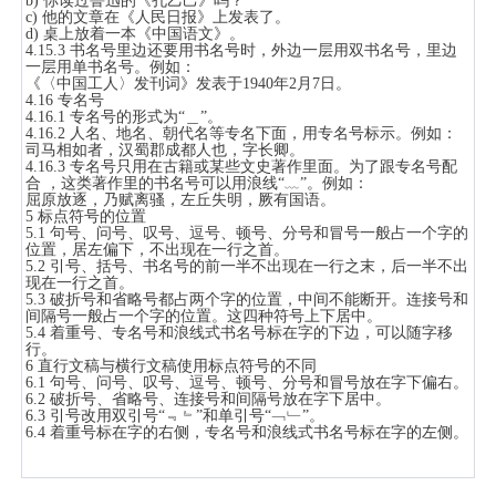
b) 你读过鲁迅的《孔乙己》吗？
c) 他的文章在《人民日报》上发表了。
d) 桌上放着一本《中国语文》。
4.15.3 书名号里边还要用书名号时，外边一层用双书名号，里边
一层用单书名号。例如：
《〈中国工人〉发刊词》发表于1940年2月7日。
4.16 专名号
4.16.1 专名号的形式为“＿”。
4.16.2 人名、地名、朝代名等专名下面，用专名号标示。例如：
司马相如者，汉蜀郡成都人也，字长卿。
4.16.3 专名号只用在古籍或某些文史著作里面。为了跟专名号配
合 ，这类著作里的书名号可以用浪线“﹏”。例如：
屈原放逐，乃赋离骚，左丘失明，厥有国语。
5 标点符号的位置
5.1 句号、问号、叹号、逗号、顿号、分号和冒号一般占一个字的
位置，居左偏下，不出现在一行之首。
5.2 引号、括号、书名号的前一半不出现在一行之末，后一半不出
现在一行之首。
5.3 破折号和省略号都占两个字的位置，中间不能断开。连接号和
间隔号一般占一个字的位置。这四种符号上下居中。
5.4 着重号、专名号和浪线式书名号标在字的下边，可以随字移
行。
6 直行文稿与横行文稿使用标点符号的不同
6.1 句号、问号、叹号、逗号、顿号、分号和冒号放在字下偏右。
6.2 破折号、省略号、连接号和间隔号放在字下居中。
6.3 引号改用双引号“﹃﹄”和单引号“﹁﹂”。
6.4 着重号标在字的右侧，专名号和浪线式书名号标在字的左侧。