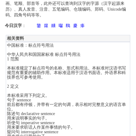
画、笔顺、部首等，此外还可以查询到汉字的字源（汉字起源来
历）、真人发音、注音、五笔编码、仓颉编码、郑码、Unicode编
码、四角号码等等。
今日汉字
：
鑒
籮
齉
囓
鴄
慶
瘆
相关资料
中国标准：标点符号用法
中华人民共和国国家标准 标点符号用法
1 范围
本标准规定了标点符号的名称、形式和用法。本标准对汉语书写
规范有重要的辅助作用。本标准适用于汉语书面语。外语界和科
技界也可参考使用。
2 定义
本标准采用下列定义。
句子 sentence
前后都有停顿，并带有一定的句调，表示相对完整意义的语言单
位。
陈述句 declarative sentence
用来说明事实的句子。
祈使句 imperative sentence
用来要求听话人作某件事情的句子。
疑问句 interrogative sentence