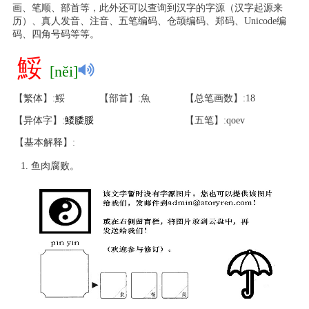
画、笔顺、部首等，此外还可以查询到汉字的字源（汉字起源来
历）、真人发音、注音、五笔编码、仓颉编码、郑码、Unicode编
码、四角号码等等。
鮾
[něi]
【繁体】:鮾
【部首】:魚
【总笔画数】:18
【异体字】:
鯘
腇
脮
【五笔】:qoev
【基本解释】:
鱼肉腐败。