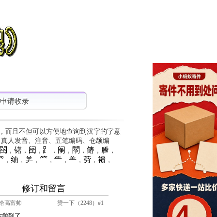
申请收录
，而且不但可以方便地查询到汉字的字意
、真人发音、注音、五笔编码、仓颉编
䦟
䦃
䦷
⻊
䦶
䦛
䲠
䲢
，
，
，
，
，
，
，
，
⺳
䌷
⺶
⺮
⺧
⺷
䓖
䙌
，
，
，
，
，
，
，
，