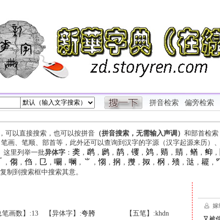
拼音检索
偏旁检索
字，可以直接搜索，也可以按拼音
（拼音搜索，无需输入声调）
和部首检索
、笔画、笔顺、部首等，此外还可以查询到汉字的字源（汉字起源来历）
䶮
䴙
䴘
䴖
䦆
䴔
䞍
䝼
䲡
䲟
等。这里列举一批
异体字
：
，
，
，
，
，
，
，
，
，
，

㑳
㑇
㔾
㘚
㘎
⺌
㥮
㧏
㩳
㧐
㭎
㱮
㳠
䎱
，
，
，
，
，
，
，
，
，
，
，
，
，
，
，
复制到搜索框中搜索其意。
笔画数】:13
【异体字】:
夸
胯
【五笔】:khdn