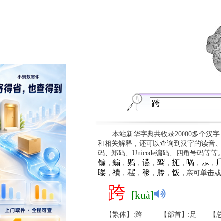
本站新华字典共收录20000多个汉
和相关解释，还可以查询到汉字的读音
码、郑码、Unicode编码、四角号码等
䦂
䥇
䴗
䜩
䴕
㧟
㖞
⺗

，
，
，
，
，
，
，
，
䁖
䙡
䎬
䅟
䏝
䥽
，
，
，
，
，
，亲可
单击
或
跨
[kuà]
【繁体】:跨
【部首】:足
【总