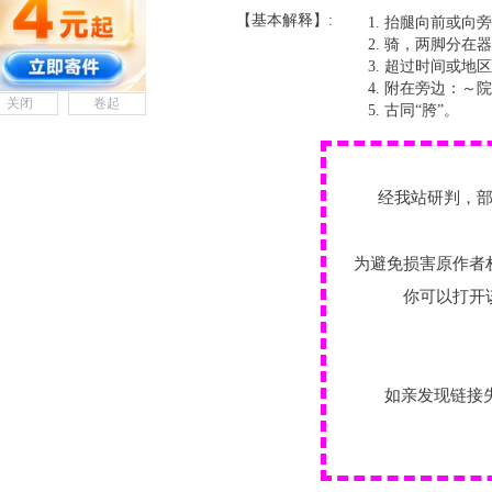
【基本解释】:
抬腿向前或向旁
骑，两脚分在器
超过时间或地区
附在旁边：～院
关闭
卷起
古同“胯”。
经我站研判，
为避免损害原作者
你可以打开
如亲发现链接