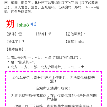
画、笔顺、部首等，此外还可以查询到汉字的字源（汉字起源来
历）、真人发音、注音、五笔编码、仓颉编码、郑码、Unicode编
码、四角号码等等。
朔
[shuò]
【繁体】:朔
【部首】:月
【总笔画数】:10
【异体字】:
?
【五笔】:ubte
【基本解释】:
农历每月初一：～日。～望（“朔日”和“望日”）。
始：“皆从其～”。
北方：～方。～漠（北方沙漠地带）。～气。～土。
经我站研判，部分用户所上传图片，无法提供确切来
源！
我站亦无法进行核实！
为避免损害原作者权益，在此仅提供其他用户分享的图
片链接，
你可以打开该链接，查看相关文字的字源字形等！