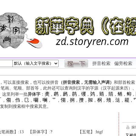
拼音检索
偏旁检索
字，可以直接搜索，也可以按拼音
（拼音搜索，无需输入声调）
和部首检索
、笔画、笔顺、部首等，此外还可以查询到汉字的字源（汉字起源来历）
䶮
䴙
䴘
䴖
䦆
䴔
䞍
䝼
䲡
䲟
等。这里列举一批
异体字
：
，
，
，
，
，
，
，
，
，
，

㑳
㑇
㔾
㘚
㘎
⺌
㥮
㧏
㩳
㧐
㭎
㱮
㳠
䎱
，
，
，
，
，
，
，
，
，
，
，
，
，
，
，
复制到搜索框中搜索其意。
笔画数】:13
【异体字】:
?
【五笔】:htgf