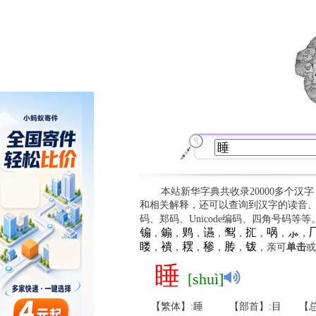
本站新华字典共收录20000多个汉
和相关解释，还可以查询到汉字的读音
码、郑码、Unicode编码、四角号码等
䦂
䥇
䴗
䜩
䴕
㧟
㖞
⺗

，
，
，
，
，
，
，
，
䁖
䙡
䎬
䅟
䏝
䥽
，
，
，
，
，
，亲可
单击
或
睡
[shuì]
【繁体】:睡
【部首】:目
【总