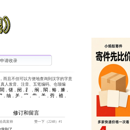
申请收录
，而且不但可以方便地查询到汉字的字意
、真人发音、注音、五笔编码、仓颉编
䦟
䦃
䦷
⻊
䦶
䦛
䲠
䲢
，
，
，
，
，
，
，
，
⺳
䌷
⺶
⺮
⺧
⺷
䓖
䙌
，
，
，
，
，
，
，
，