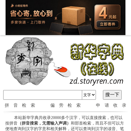
拼音检索
偏旁检索
申请收录
本站新华字典共收录20000多个汉字，可以直接搜索，也可以
按拼音
（拼音搜索，无需输入声调）
和部首检索，而且不但可以方
便地查询到汉字的字意和相关解释，还可以查询到汉字的读音、笔