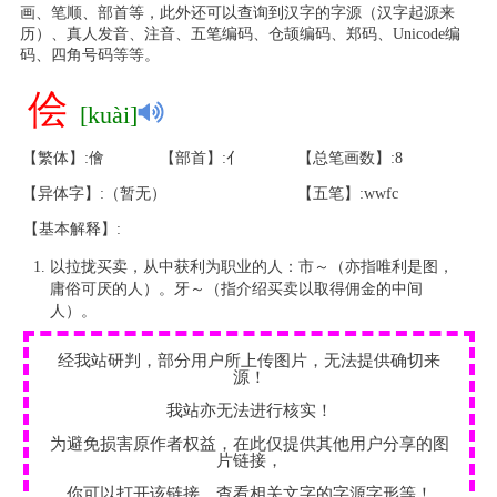
画、笔顺、部首等，此外还可以查询到汉字的字源（汉字起源来
历）、真人发音、注音、五笔编码、仓颉编码、郑码、Unicode编
码、四角号码等等。
侩
[kuài]
【繁体】:儈
【部首】:亻
【总笔画数】:8
【异体字】:（暂无）
【五笔】:wwfc
【基本解释】:
以拉拢买卖，从中获利为职业的人：市～（亦指唯利是图，
庸俗可厌的人）。牙～（指介绍买卖以取得佣金的中间
人）。
经我站研判，部分用户所上传图片，无法提供确切来
源！
我站亦无法进行核实！
为避免损害原作者权益，在此仅提供其他用户分享的图
片链接，
你可以打开该链接，查看相关文字的字源字形等！