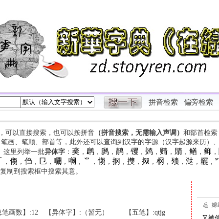
拼音检索
偏旁检索
字，可以直接搜索，也可以按拼音
（拼音搜索，无需输入声调）
和部首检索
、笔画、笔顺、部首等，此外还可以查询到汉字的字源（汉字起源来历）
䶮
䴙
䴘
䴖
䦆
䴔
䞍
䝼
䲡
䲟
等。这里列举一批
异体字
：
，
，
，
，
，
，
，
，
，
，

㑳
㑇
㔾
㘚
㘎
⺌
㥮
㧏
㩳
㧐
㭎
㱮
㳠
䎱
，
，
，
，
，
，
，
，
，
，
，
，
，
，
，
复制到搜索框中搜索其意。
笔画数】:12
【异体字】:（暂无）
【五笔】:qtjg