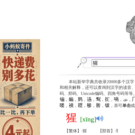
本站新华字典共收录20000多个汉
和相关解释，还可以查询到汉字的读音
码、郑码、Unicode编码、四角号码等
䦂
䥇
䴗
䜩
䴕
㧟
㖞
⺗

，
，
，
，
，
，
，
，
䁖
䙡
䎬
䅟
䏝
䥽
，
，
，
，
，
，亲可
单击
或
猩
[xīng]
【繁体】:猩
【部首】:犭
【总