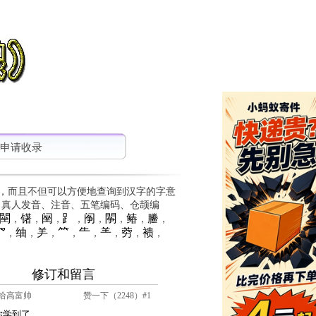
申请收录
，而且不但可以方便地查询到汉字的字意
、真人发音、注音、五笔编码、仓颉编
䦟
䦃
䦷
⻊
䦶
䦛
䲠
䲢
，
，
，
，
，
，
，
，
⺳
䌷
⺶
⺮
⺧
⺷
䓖
䙌
，
，
，
，
，
，
，
，